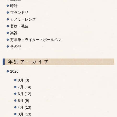
時計
ブランド品
カメラ・レンズ
着物・毛皮
楽器
万年筆・ライター・ボールペン
その他
A
2026
8月
(3)
7月
(14)
6月
(12)
5月
(9)
4月
(13)
3月
(13)