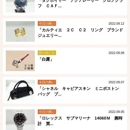
「タグホイヤー アクアレーサー クロノグラ
フ ＣＡＦ...
今日の商い
2022.09.12
「カルティエ ２Ｃ Ｃ２ リング ブランド
ジュエリー...
日々のこと
2022.09.09
「白露」
今日の商い
2022.09.07
「シャネル キャビアスキン ミニボストン
バッグ ブ...
今日の商い
2022.09.05
「ロレックス サブマリーナ 14060Ｍ 腕時
計 買...